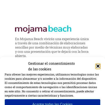
En Mojama Beach vivirás una experiencia única
a través de una combinación de elaboraciones
sencillas por medio de técnicas muy elaboradas
y con una presentación que te dejará con la boca
abierta.
Gestionar el consentimiento
Nuestra Gastronomía está marcada por una
de las cookies
cocina medirerránea, fundamentada en la
tradición y elaborada con productos locales y de
Para ofrecer las mejores experiencias, utilizamos tecnologías como las
alta calidad de una manera creativa y divertida.
cookies para almacenar y/o acceder a la información del dispositivo.
El consentimiento de estas tecnologías nos permitirá procesar datos
como el comportamiento de navegación o las identificaciones únicas
en este sitio. No consentir o retirar el consentimiento, puede afectar
VISITAR RESTAURANTE
negativamente a ciertas características y funciones.
Aceptar todas las Cookies