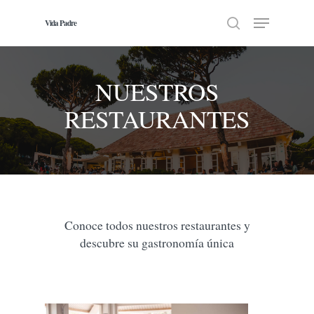
Skip
Menu
to
Vida Padre
search
main
Close
content
Menu
NUESTROS
RESTAURANTES
Conoce todos nuestros restaurantes y
descubre su gastronomía única